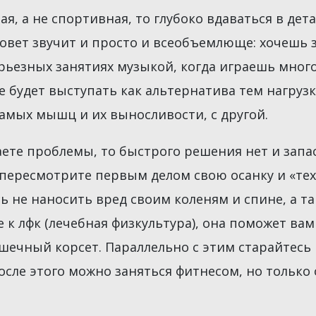
я, а не спортивная, то глубоко вдаваться в дета
совет звучит и просто и всеобъемлюще: хочешь
ерьезных занятиях музыкой, когда играешь много
ае будет выступать как альтернатива тем нагруз
амых мышц и их выносливости, с другой.
аете проблемы, то быстрого решения нет и зап
 пересмотрите первым делом свою осанку и «тех
сь не наносить вред своим коленям и спине, а т
е к лфк (лечебная физкультура), она поможет вам
чный корсет. Параллельно с этим старайтесь 
осле этого можно заняться фитнесом, но только 